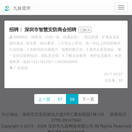
九脉需求
招聘：
深圳市智慧安防商会招聘
已解决
招聘岗位：销售员（只招一名，待遇从优）；岗位职责：扩展会员及
国外展会...等业务；岗位要求：1.大专以上学历，有一年以上的安防相关
行业经验；2.有较强的沟通能力，做事积极主动；3.愿意从基层做起，懂
一定的互联网知识，团队意识强；4.了解企业要求，维护会员要求；有意
者联系：延科/15311812521,13924606669
广东深圳
2017-03-07
点击量：63
上一页
57
58
下一页
办公地址：深圳市宝安区留仙大道2号汇聚创新园1栋103 联系电话：
0755-29167842
Copyright © 2015 - 2026
深圳市九脉网络有限公司
All Rights Reserved
粤ICP备16042496号